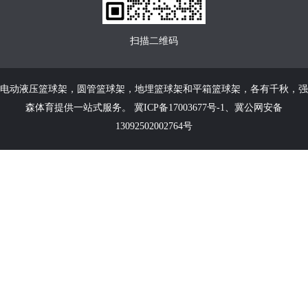
扫描二维码
电动液压篮球架
，
圆管篮球架
，
地埋篮球架
和
平箱篮球架
，各有千秋，强
森体育提供一站式服务。
冀ICP备17003677号-1
、
冀公网安备
13092502002764号