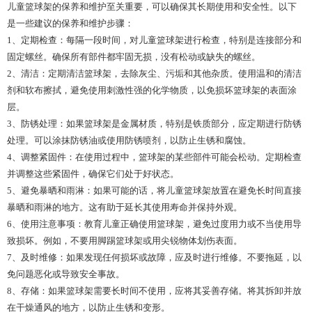
儿童篮球架的保养和维护至关重要，可以确保其长期使用和安全性。以下
是一些建议的保养和维护步骤：
1、定期检查：每隔一段时间，对儿童篮球架进行检查，特别是连接部分和
固定螺丝。确保所有部件都牢固无损，没有松动或缺失的螺丝。
2、清洁：定期清洁篮球架，去除灰尘、污垢和其他杂质。使用温和的清洁
剂和软布擦拭，避免使用刺激性强的化学物质，以免损坏篮球架的表面涂
层。
3、防锈处理：如果篮球架是金属材质，特别是铁质部分，应定期进行防锈
处理。可以涂抹防锈油或使用防锈喷剂，以防止生锈和腐蚀。
4、调整紧固件：在使用过程中，篮球架的某些部件可能会松动。定期检查
并调整这些紧固件，确保它们处于好状态。
5、避免暴晒和雨淋：如果可能的话，将儿童篮球架放置在避免长时间直接
暴晒和雨淋的地方。这有助于延长其使用寿命并保持外观。
6、使用注意事项：教育儿童正确使用篮球架，避免过度用力或不当使用导
致损坏。例如，不要用脚踢篮球架或用尖锐物体划伤表面。
7、及时维修：如果发现任何损坏或故障，应及时进行维修。不要拖延，以
免问题恶化或导致安全事故。
8、存储：如果篮球架需要长时间不使用，应将其妥善存储。将其拆卸并放
在干燥通风的地方，以防止生锈和变形。