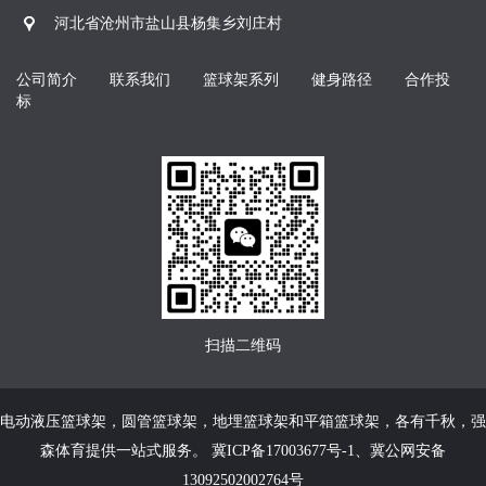
河北省沧州市盐山县杨集乡刘庄村
公司简介
联系我们
篮球架系列
健身路径
合作投
标
扫描二维码
电动液压篮球架
，
圆管篮球架
，
地埋篮球架
和
平箱篮球架
，各有千秋，强
森体育提供一站式服务。
冀ICP备17003677号-1
、
冀公网安备
13092502002764号