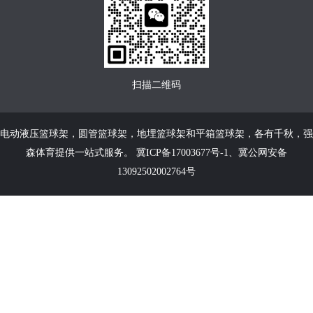
扫描二维码
电动液压篮球架
，
圆管篮球架
，
地埋篮球架
和
平箱篮球架
，各有千秋，强
森体育提供一站式服务。
冀ICP备17003677号-1
、
冀公网安备
13092502002764号