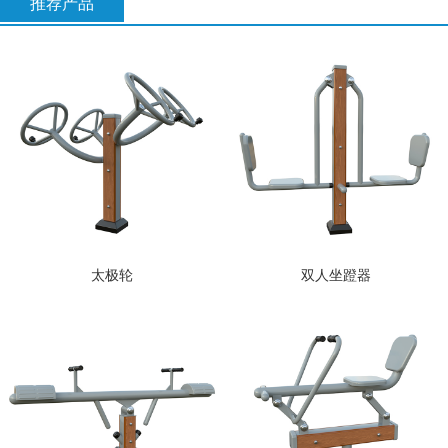
推荐产品
太极轮
双人坐蹬器