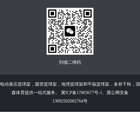
扫描二维码
电动液压篮球架
，
圆管篮球架
，
地埋篮球架
和
平箱篮球架
，各有千秋，强
森体育提供一站式服务。
冀ICP备17003677号-1
、
冀公网安备
13092502002764号