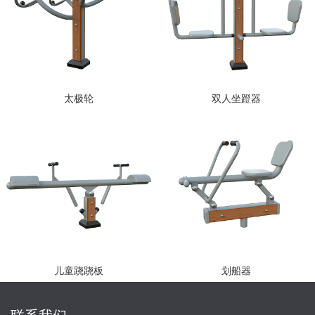
太极轮
双人坐蹬器
儿童跷跷板
划船器