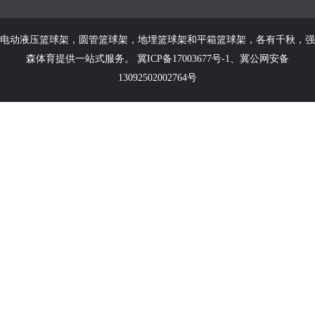
电动液压篮球架
，
圆管篮球架
，
地埋篮球架
和
平箱篮球架
，各有千秋，强
森体育提供一站式服务。
冀ICP备17003677号-1
、
冀公网安备
13092502002764号