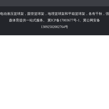
电动液压篮球架
，
圆管篮球架
，
地埋篮球架
和
平箱篮球架
，各有千秋，强
森体育提供一站式服务。
冀ICP备17003677号-1
、
冀公网安备
13092502002764号