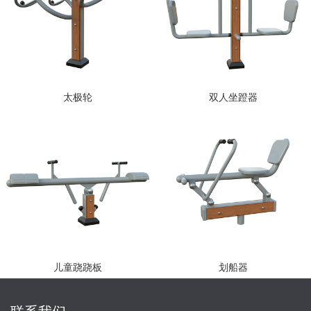
太极轮
双人坐蹬器
儿童跷跷板
划船器