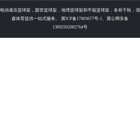
电动液压篮球架
，
圆管篮球架
，
地埋篮球架
和
平箱篮球架
，各有千秋，强
森体育提供一站式服务。
冀ICP备17003677号-1
、
冀公网安备
13092502002764号