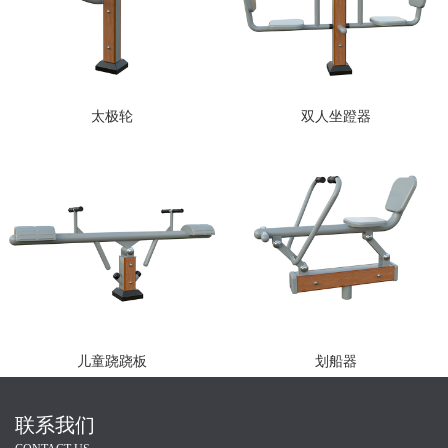
太极轮
双人坐蹬器
儿童跷跷板
划船器
联系我们