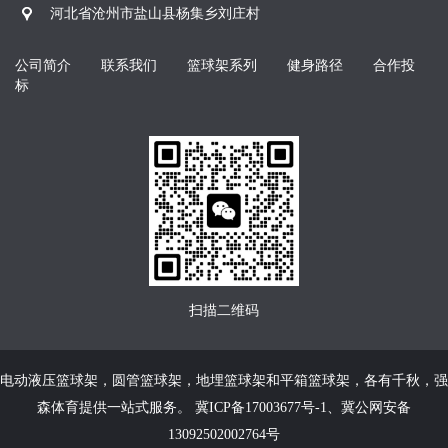
河北省沧州市盐山县杨集乡刘庄村
公司简介
联系我们
篮球架系列
健身路径
合作投
标
扫描二维码
电动液压篮球架
，
圆管篮球架
，
地埋篮球架
和
平箱篮球架
，各有千秋，强
森体育提供一站式服务。
冀ICP备17003677号-1
、
冀公网安备
13092502002764号