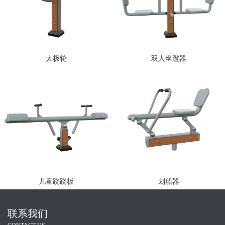
太极轮
双人坐蹬器
儿童跷跷板
划船器
联系我们