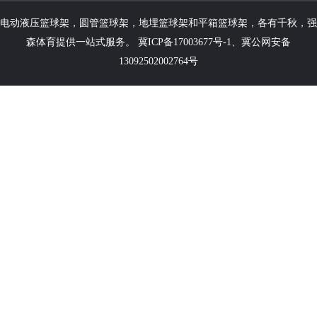
电动液压篮球架
，
圆管篮球架
，
地埋篮球架
和
平箱篮球架
，各有千秋，强
森体育提供一站式服务。
冀ICP备17003677号-1
、
冀公网安备
13092502002764号