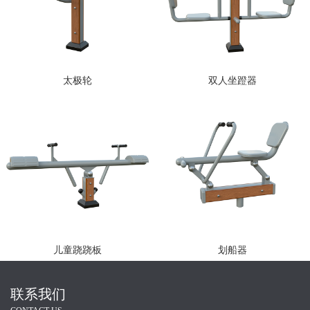
太极轮
双人坐蹬器
儿童跷跷板
划船器
联系我们