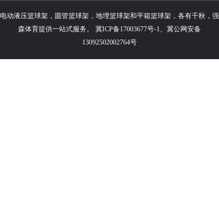
电动液压篮球架
，
圆管篮球架
，
地埋篮球架
和
平箱篮球架
，各有千秋，强
森体育提供一站式服务。
冀ICP备17003677号-1
、
冀公网安备
13092502002764号