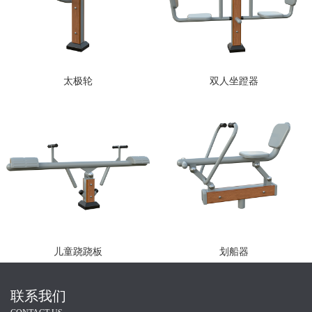
太极轮
双人坐蹬器
儿童跷跷板
划船器
联系我们