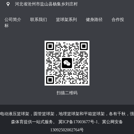
河北省沧州市盐山县杨集乡刘庄村
公司简介
联系我们
篮球架系列
健身路径
合作投
标
扫描二维码
电动液压篮球架
，
圆管篮球架
，
地埋篮球架
和
平箱篮球架
，各有千秋，强
森体育提供一站式服务。
冀ICP备17003677号-1
、
冀公网安备
13092502002764号