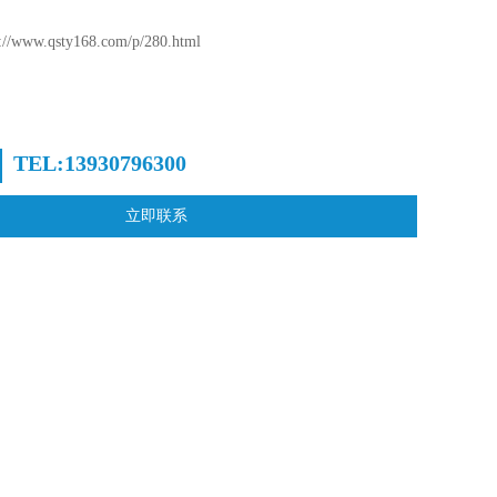
www.qsty168.com/p/280.html
TEL:13930796300
立即联系