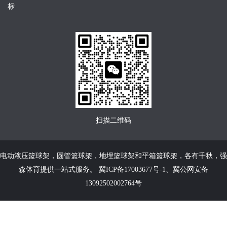
标
扫描二维码
电动液压篮球架
，
圆管篮球架
，
地埋篮球架
和
平箱篮球架
，各有千秋，强
森体育提供一站式服务。
冀ICP备17003677号-1
、
冀公网安备
13092502002764号