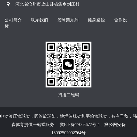
河北省沧州市盐山县杨集乡刘庄村
公司简介
联系我们
篮球架系列
健身路径
合作投
标
扫描二维码
电动液压篮球架
，
圆管篮球架
，
地埋篮球架
和
平箱篮球架
，各有千秋，强
森体育提供一站式服务。
冀ICP备17003677号-1
、
冀公网安备
13092502002764号