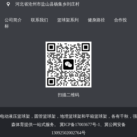
河北省沧州市盐山县杨集乡刘庄村
公司简介
联系我们
篮球架系列
健身路径
合作投
标
扫描二维码
电动液压篮球架
，
圆管篮球架
，
地埋篮球架
和
平箱篮球架
，各有千秋，强
森体育提供一站式服务。
冀ICP备17003677号-1
、
冀公网安备
13092502002764号