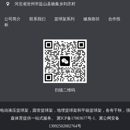
河北省沧州市盐山县杨集乡刘庄村
公司简介
联系我们
篮球架系列
健身路径
合作投
标
扫描二维码
电动液压篮球架
，
圆管篮球架
，
地埋篮球架
和
平箱篮球架
，各有千秋，强
森体育提供一站式服务。
冀ICP备17003677号-1
、
冀公网安备
13092502002764号