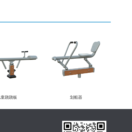
儿童跷跷板
划船器