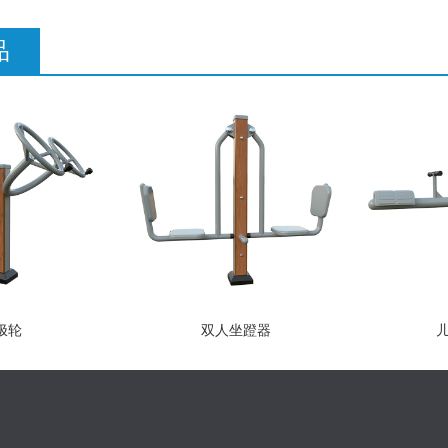
品
极轮
双人坐蹬器