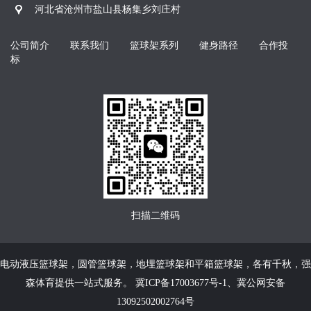
河北省沧州市盐山县杨集乡刘庄村
公司简介
联系我们
篮球架系列
健身路径
合作投
标
扫描二维码
电动液压篮球架
，
圆管篮球架
，
地埋篮球架
和
平箱篮球架
，各有千秋，强
森体育提供一站式服务。
冀ICP备17003677号-1
、
冀公网安备
13092502002764号