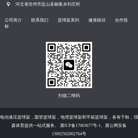
河北省沧州市盐山县杨集乡刘庄村
公司简介
联系我们
篮球架系列
健身路径
合作投
标
扫描二维码
电动液压篮球架
，
圆管篮球架
，
地埋篮球架
和
平箱篮球架
，各有千秋，强
森体育提供一站式服务。
冀ICP备17003677号-1
、
冀公网安备
13092502002764号