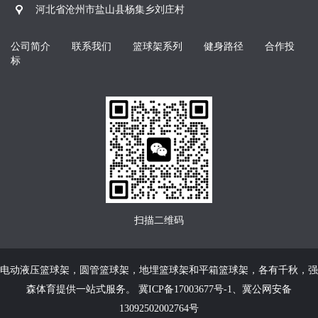
河北省沧州市盐山县杨集乡刘庄村
公司简介
联系我们
篮球架系列
健身路径
合作投
标
扫描二维码
电动液压篮球架
，
圆管篮球架
，
地埋篮球架
和
平箱篮球架
，各有千秋，强
森体育提供一站式服务。
冀ICP备17003677号-1
、
冀公网安备
13092502002764号